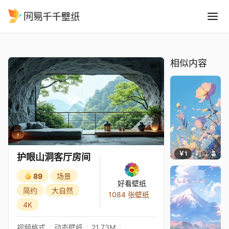
护眼山洞客厅房间
精选
护眼山洞客厅房间
相似内容
￥1
叮叮当当
护眼山洞客厅房间
89
场景
好看壁纸
简约
大自然
1084 张壁纸
4K
视频格式
动态壁纸
21.73M