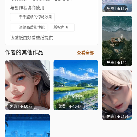
与创作者协商使用
免费
1.1万
Salyu
千千壁纸的惊艳效果
调整画质和性能
版权声明
该壁纸由好看壁纸提供
作者的其他作品
查看全部
免费
122
辰东壁
免费
1.0万
免费
4547
免费
2191
搬搬