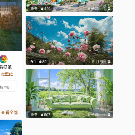
免费
492
豆子酱edda
￥1
89
叮叮当当
看壁纸
7 张壁纸
权声明
查看全部
免费
597
豆子酱edda