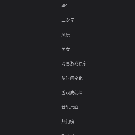
4K
二次元
风景
美女
网易游戏独家
随时间变化
游戏成就墙
音乐桌面
热门榜