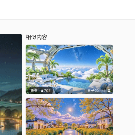
相似内容
免费
707
豆子酱edda