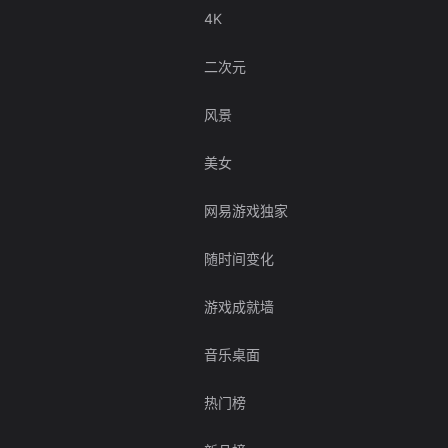
4K
二次元
风景
美女
网易游戏独家
随时间变化
游戏成就墙
音乐桌面
热门榜