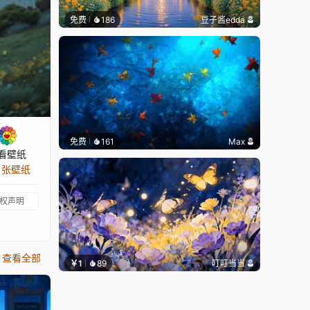
免费
186
豆子酱edda
免费
161
Max
看壁纸
4 张壁纸
权声明
查看全部
￥1
89
叮叮当当