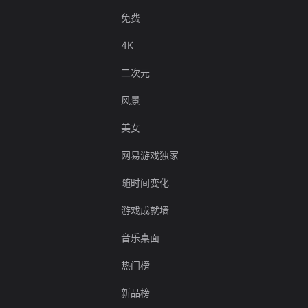
免费
4K
二次元
风景
美女
网易游戏独家
随时间变化
游戏成就墙
音乐桌面
热门榜
新品榜