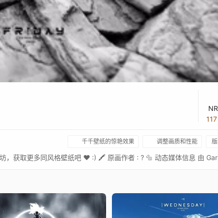
NR
11
千千壁纸的惊艳效果
调整画质和性能
版