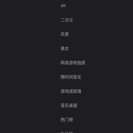
4K
二次元
风景
美女
网易游戏独家
随时间变化
游戏成就墙
音乐桌面
热门榜