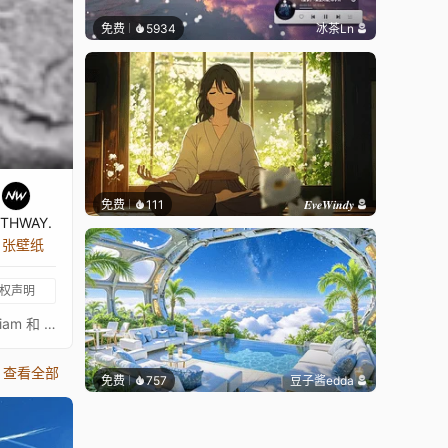
免费
5934
冰茶Ln
免费
111
𝑬𝒗𝒆𝑾𝒊𝒏𝒅𝒚
THWAY.
7 张壁纸
权声明
​​灰岩 [4K]​​ 🏵️ 由 ​​𝙉𝙤𝙧𝙩𝙝𝙒𝙖𝙮​​ 动态制作 👍 快来订阅我的工坊，获取更多同风格壁纸吧 ♥ :) 🖍️ ​​原画作者​​ : ? 🔩 ​​动态媒体信息​​ 由 ​​Gariam​​ 和 ​​Seekay​​ 提供 : https://steamcommunity.com/sharedfiles/filedetails/?id=3219510589&snr= ​​标签​​ : [4K] 动态壁纸 | 自然 | 3840×2160 | 场景 | 可自定义 | 音频响应 | 日期 | 白天 | 时钟 | 媒体集成 ​​使用技巧​​： 多媒体组件可自由移动，直接点击壁纸上的封面即可个性化设置~/GreyRock [4K] 🏵️ Animated by 𝙉𝙤𝙧𝙩𝙝𝙒𝙖𝙮👍 Don't hesitate to subscribe to my Workshop for more wallpapers in this style ♥ :)🖍️ Art by ?🔩 Dynamic media info by Gariam and Seekay : https://steamcommunity.com/sharedfiles/filedetails/?id=3219510589&snr=Tags : [4K] Live Wallpaper,Nature,3840 x 2160,Scene,Customizable,Audio responsive,Date,Day,Clock,Media Integration.Tips:Note that the multimedia integration is mobile and can be personalized directly on the wallpaper by clicking on the cover.
查看全部
免费
757
豆子酱edda