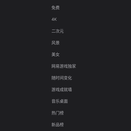
免费
4K
二次元
风景
美女
网易游戏独家
随时间变化
游戏成就墙
音乐桌面
热门榜
新品榜