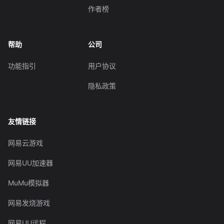
作者榜
帮助
公司
功能指引
用户协议
隐私政策
友情链接
网易云游戏
网易UU加速器
MuMu模拟器
网易发烧游戏
网易UU远程