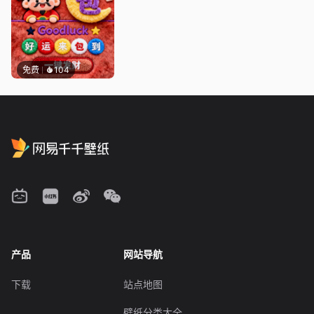
免费
104
产品
网站导航
下载
站点地图
壁纸分类大全