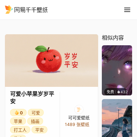
可爱小苹果岁岁平安
精选
可爱小苹果岁岁平安
相似内容
免费
432
辰东壁
可爱小苹果岁岁平
安
0
可爱
可可爱壁纸
苹果
插画
1489 张壁纸
打工人
平安