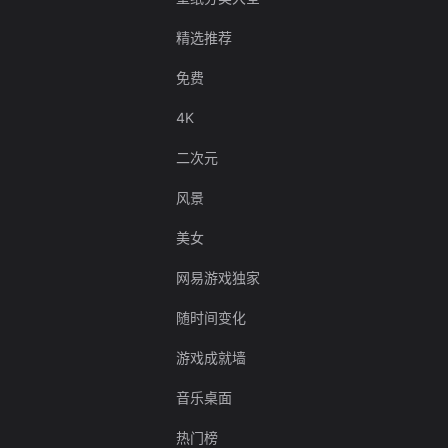
精选推荐
免费
4K
二次元
风景
美女
网易游戏独家
随时间变化
游戏成就墙
音乐桌面
热门榜