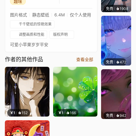
趣味
免费
1908
辰东
图片格式
静态壁纸
6.4M
仅个人使用
千千壁纸的惊艳效果
调整画质和性能
版权声明
可爱小苹果岁岁平安
作者的其他作品
查看全部
免费
472
辰东壁
￥1
152
￥1
166
免费
942
辰东壁