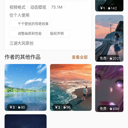
视频格式
动态壁纸
75.1M
￥1
142
辰东壁
仅个人使用
千千壁纸的惊艳效果
调整画质和性能
版权声明
江湖大风原创
作者的其他作品
查看全部
免费
2021
辰东
￥3
90
￥3
96
免费
499
辰东壁