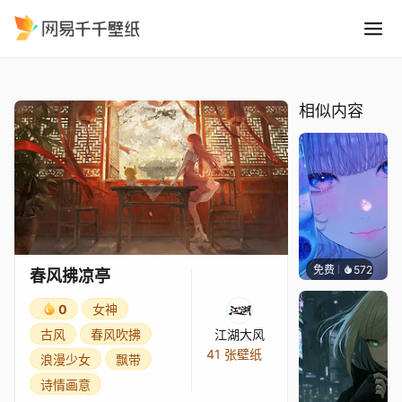
春风拂凉亭
精选
春风拂凉亭
相似内容
免费
572
辰东壁
春风拂凉亭
0
女神
古风
春风吹拂
江湖大风
41 张壁纸
浪漫少女
飘带
诗情画意