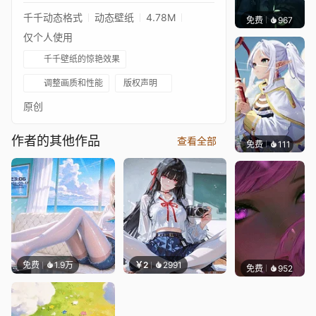
千千动态格式
动态壁纸
4.78M
免费
967
辰东壁
仅个人使用
千千壁纸的惊艳效果
调整画质和性能
版权声明
原创
作者的其他作品
查看全部
免费
111
𝙩𝙢𝙊𝙟𝙞
免费
1.9万
￥2
2991
免费
952
辰东壁