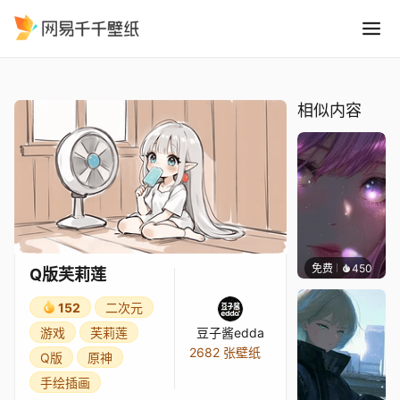
Q版芙莉莲
精选
Q版芙莉莲
相似内容
免费
450
辰东壁
Q版芙莉莲
152
二次元
游戏
芙莉莲
豆子酱edda
2682 张壁纸
Q版
原神
手绘插画