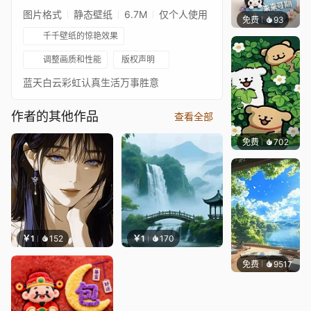
图片格式
静态壁纸
6.7M
仅个人使用
免费
93
与李无
千千壁纸的惊艳效果
调整画质和性能
版权声明
蓝天白云彩虹认真生活万事胜意
作者的其他作品
查看全部
免费
702
渔小小
￥1
152
￥1
170
免费
9517
叮叮当