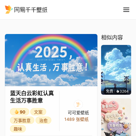
蓝天白云彩虹认真生活万事胜
精选
蓝天白云彩虹认真生活万事胜意
相似内容
免费
3264
星梦
蓝天白云彩虹认真
生活万事胜意
90
文案
可可爱壁纸
1489 张壁纸
万事胜意
治愈
趣味