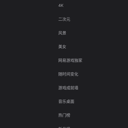
4K
二次元
风景
美女
网易游戏独家
随时间变化
游戏成就墙
音乐桌面
热门榜