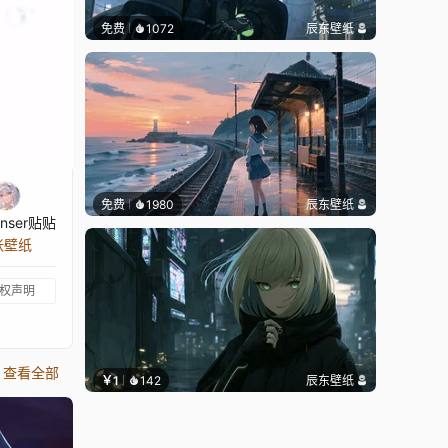
免费
1072
辰东壁纸
免费
1980
辰东壁纸
nser贴贴
张壁纸
权声明
查看全部
￥1
142
辰东壁纸