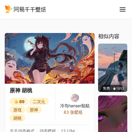
原神 胡桃
精选
原神 胡桃
相似内容
免费
1910
辰东壁
原神 胡桃
89
二次元
冷鸟hanser贴贴
游戏
原神
83 张壁纸
胡桃
千千动态格式
动态壁纸
13.12M