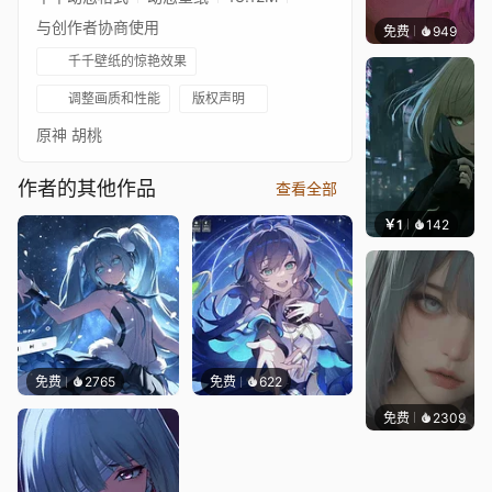
与创作者协商使用
免费
949
辰东壁
千千壁纸的惊艳效果
调整画质和性能
版权声明
原神 胡桃
作者的其他作品
查看全部
￥1
142
辰东壁
免费
2765
免费
622
免费
2309
辰东