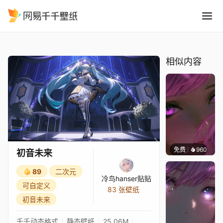
初音未来
精选
初音未来
相似内容
免费
960
辰东壁
初音未来
89
二次元
冷鸟hanser贴贴
可自定义
83 张壁纸
初音未来
千千动态格式
静态壁纸
25.06M