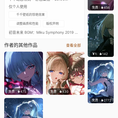
仅个人使用
免费
456
辰东壁
千千壁纸的惊艳效果
调整画质和性能
版权声明
初音未来 BGM：Miku Symphony 2019 ワールズエンド・ダンスホール(末世舞厅)
作者的其他作品
查看全部
￥1
142
辰东壁
免费
475
免费
430
免费
2772
冷鸟ha