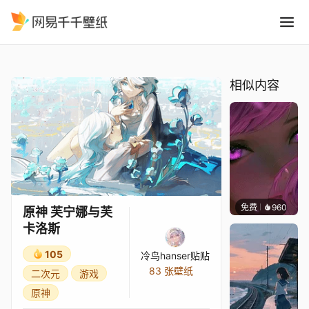
原神 芙宁娜与芙卡洛斯
精选
原神 芙宁娜与芙卡洛斯
相似内容
免费
960
辰东壁
原神 芙宁娜与芙
卡洛斯
105
冷鸟hanser贴贴
83 张壁纸
二次元
游戏
原神