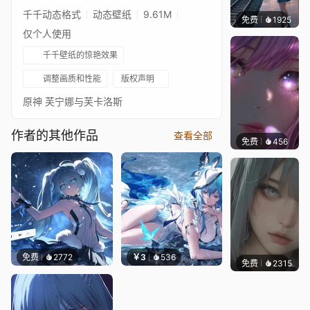
千千动态格式
动态壁纸
9.61M
免费
1925
辰东壁
仅个人使用
千千壁纸的惊艳效果
调整画质和性能
版权声明
原神 芙宁娜与芙卡洛斯
作者的其他作品
查看全部
免费
456
辰东壁
免费
2772
￥3
536
免费
2315
辰东