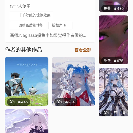
仅个人使用
免费
480
辰东壁
千千壁纸的惊艳效果
调整画质和性能
版权声明
画师:Nagisssa摸鱼中如果觉得作者做的不错请给作者一个好评！
作者的其他作品
查看全部
免费
975
辰东壁
￥1
445
￥1
284
￥1
辰东壁纸