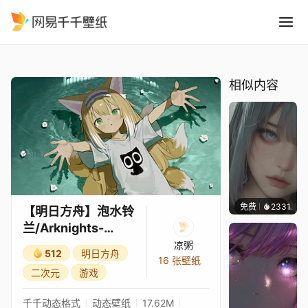
明日方舟泡水铃兰/Arknights-
精选
【明日方舟】泡水铃兰/Arknights-Suzuran
相似内容
免费
2331
辰东
【明日方舟】泡水铃
兰/Arknights-
Suzuran
凉粥
512
明日方舟
16 张壁纸
二次元
游戏
千千动态格式
动态壁纸
17.62M