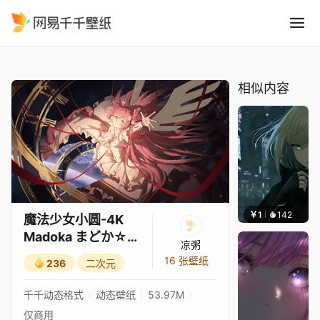
魔法少女小圆-4K Madoka
精选
魔法少女小圆-4K Madoka まどか☆マギカ
相似内容
￥1
142
辰东壁
魔法少女小圆-4K
Madoka まどか☆マ
凉粥
ギカ
16 张壁纸
236
二次元
千千动态格式
动态壁纸
53.97M
仅商用