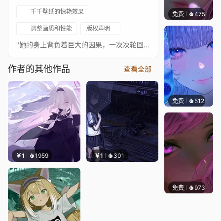
千千壁纸的惊艳效果
免费
475
辰东壁
调整画质和性能
版权声明
"她的身上背负着巨大的因果，一次次轮回却使得命运的红线越缠越紧，最终少女迷失于浩瀚的因果之海中“画师:夏眠海鸦(bill)BGM:Decretum(宿命)制作:凉粥zZ（bill）
作者的其他作品
查看全部
免费
512
辰东壁
￥1
1959
￥1
301
免费
973
辰东壁