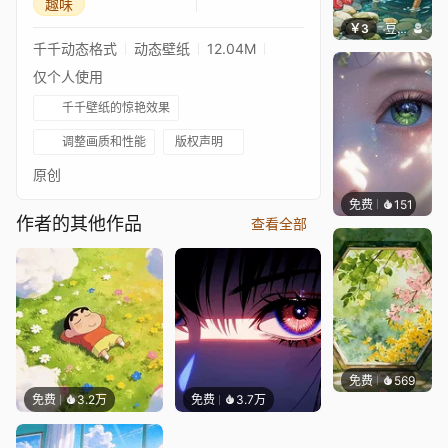
趣味
￥3
豆子酱edda
千千动态格式
动态壁纸
12.04M
仅个人使用
千千壁纸的惊艳效果
调整画质和性能
版权声明
原创
免费
151
星梦
作者的其他作品
查看全部
免费
569
渔小小
免费
3.2万
免费
3.7万