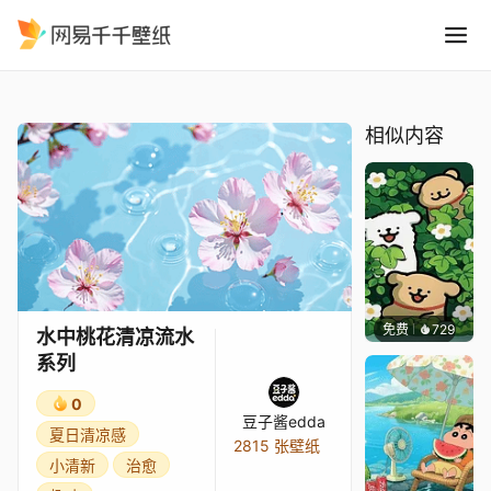
水中桃花清凉流水系列
精选
水中桃花清凉流水系列
相似内容
免费
729
渔小小
水中桃花清凉流水
系列
0
豆子酱edda
夏日清凉感
2815 张壁纸
小清新
治愈