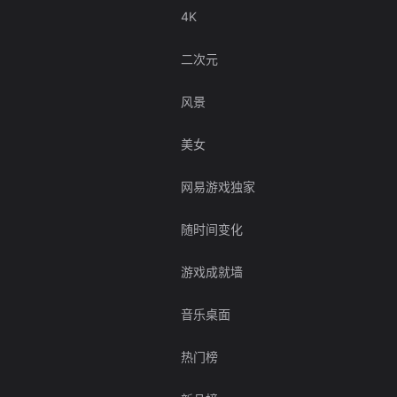
4K
二次元
风景
美女
网易游戏独家
随时间变化
游戏成就墙
音乐桌面
热门榜