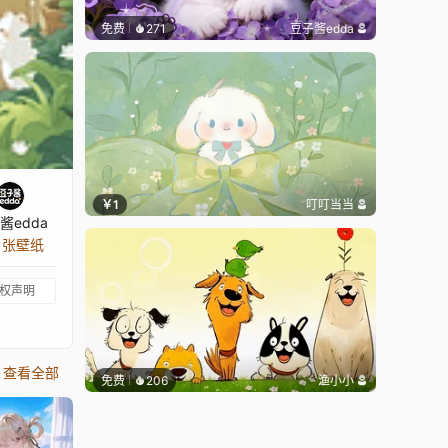
免费
271
豆子酱edda
￥1
叮叮当当
酱edda
9 张壁纸
权声明
查看全部
免费
206
渔小小