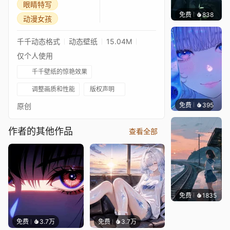
眼睛特写
免费
838
辰东壁
动漫女孩
千千动态格式
动态壁纸
15.04M
仅个人使用
千千壁纸的惊艳效果
调整画质和性能
版权声明
免费
395
辰东壁
原创
作者的其他作品
查看全部
免费
1835
辰东
免费
3.7万
免费
3.7万