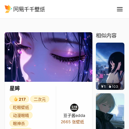
星眸
精选
星眸
相似内容
￥1
103
辰东
星眸
217
二次元
眨眼壁纸
动漫眼睛
豆子酱edda
2665 张壁纸
眼神杀