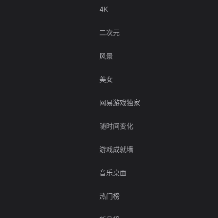
4K
二次元
风景
美女
网易游戏独家
随时间变化
游戏成就墙
音乐桌面
热门榜