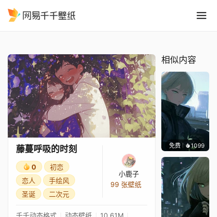
藤蔓呼吸的时刻
精选
藤蔓呼吸的时刻
相似内容
免费
1099
辰东
藤蔓呼吸的时刻
0
初恋
小鹿子
恋人
手绘风
99 张壁纸
圣诞
二次元
千千动态格式
动态壁纸
10.61M