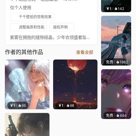
仅个人使用
￥1
142
辰东壁
千千壁纸的惊艳效果
调整画质和性能
版权声明
紫雾在拥抱的缝隙结晶，少年衣领盛着坠落的鎏金星尘，少女睫羽悬停半融化的月光。藤枝在虚空中生长出克莱因蓝的潮汐，光斑如液态时间渗入相触的锁骨，发丝与花影编织成永不闭合的环。那些未说出口的字词在0.7秒的迟疑里发酵，化作漂浮在耳际的星云状絮语。
作者的其他作品
查看全部
免费
1982
辰东壁
￥1
95
￥1
98
免费
484
辰东壁