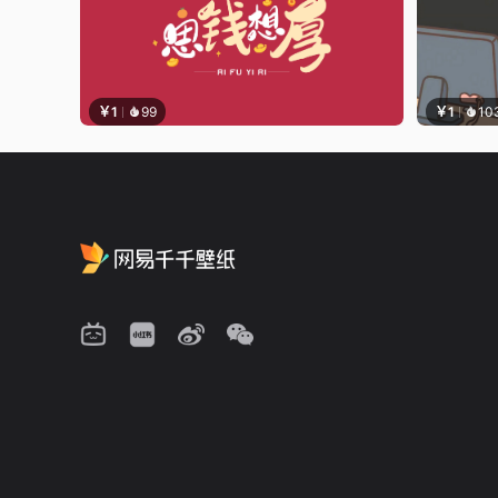
￥1
99
￥1
10