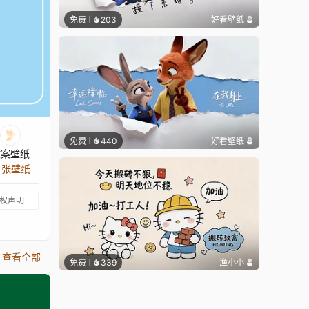
免费
203
好看壁纸
免费
440
好看壁纸
文案壁纸
9 张壁纸
权声明
查看全部
免费
339
渔小小