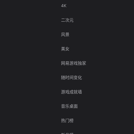
4K
二次元
风景
美女
网易游戏独家
随时间变化
游戏成就墙
音乐桌面
热门榜