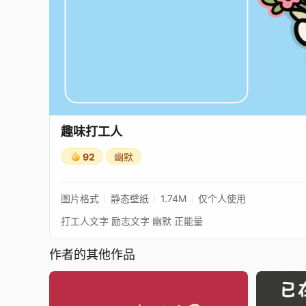
趣味打工人
92
幽默
图片格式
静态壁纸
1.74M
仅个人使用
打工人文字 励志文字 幽默 正能量
作者的其他作品