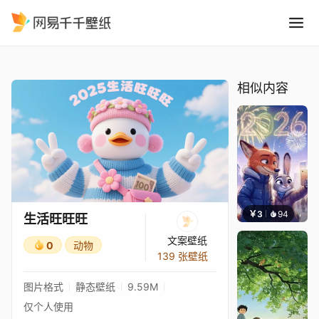
生活旺旺旺
精选
生活旺旺旺
相似内容
￥3
94
Ruth
生活旺旺旺
文案壁纸
0
动物
139 张壁纸
图片格式
静态壁纸
9.59M
仅个人使用