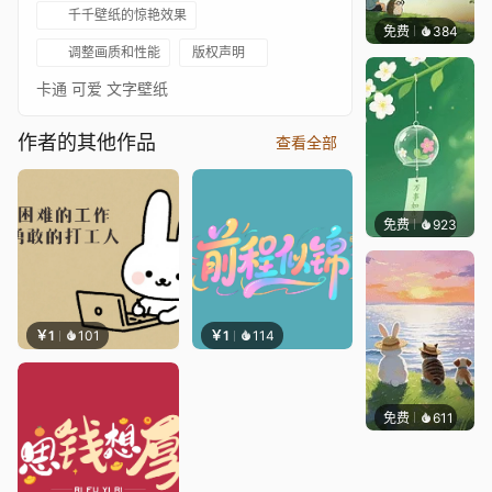
千千壁纸的惊艳效果
免费
384
渔小小
调整画质和性能
版权声明
卡通 可爱 文字壁纸
作者的其他作品
查看全部
免费
923
好看壁
￥1
101
￥1
114
免费
611
渔小小