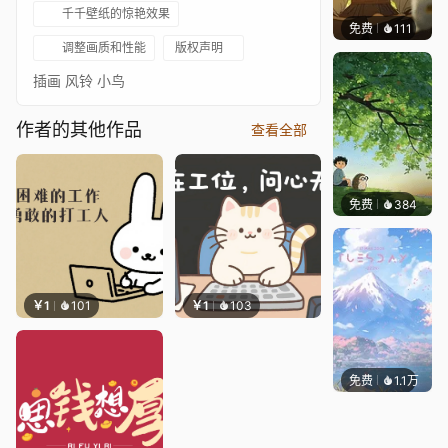
千千壁纸的惊艳效果
免费
111
𝑬𝒗𝒆𝑾𝒊𝒏
调整画质和性能
版权声明
插画 风铃 小鸟
作者的其他作品
查看全部
免费
384
渔小小
￥1
101
￥1
103
免费
1.1万
Salyu