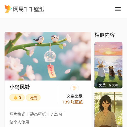
小鸟风铃
精选
小鸟风铃
相似内容
免费
606
渔小小
小鸟风铃
文案壁纸
0
场景
139 张壁纸
图片格式
静态壁纸
7.25M
仅个人使用