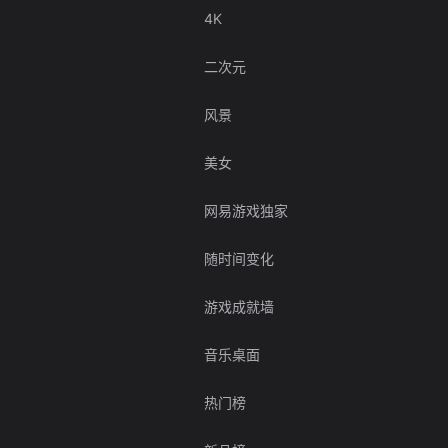
4K
二次元
风景
美女
网易游戏独家
随时间变化
游戏成就墙
音乐桌面
热门榜