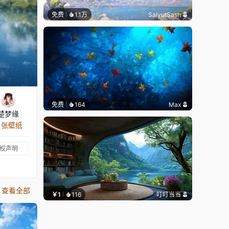
免费
1.1万
SalyutSash
免费
164
Max
楚梦缘
4 张壁纸
权声明
查看全部
￥1
116
叮叮当当