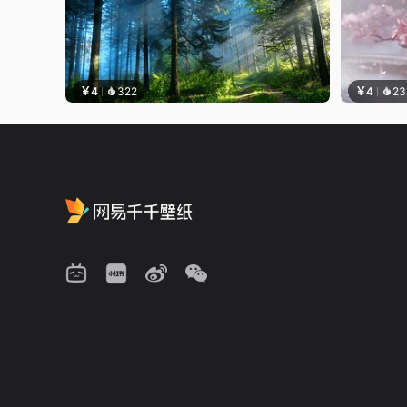
￥4
322
￥4
23