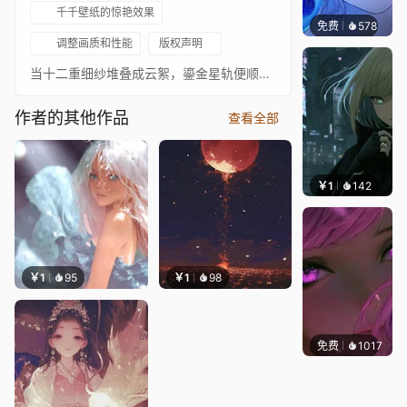
千千壁纸的惊艳效果
免费
578
辰东壁
调整画质和性能
版权声明
当十二重细纱堆叠成云絮，鎏金星轨便顺着少女微蜷的发梢流淌。那些悬浮的星环并非装饰，是银河咬住时光时遗落的齿痕，流苏摇曳的每道弧光里，都晃动着未命名的星座雏形。
作者的其他作品
查看全部
￥1
142
辰东壁
￥1
95
￥1
98
免费
1017
辰东壁