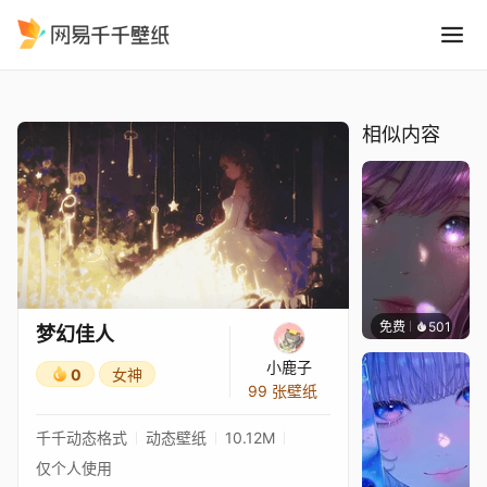
梦幻佳人
精选
梦幻佳人
相似内容
免费
501
辰东壁
梦幻佳人
小鹿子
0
女神
99 张壁纸
千千动态格式
动态壁纸
10.12M
仅个人使用