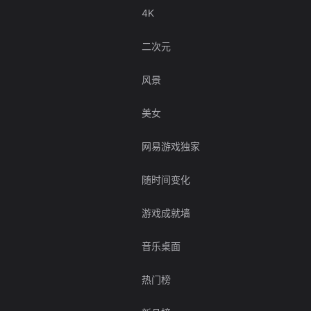
4K
二次元
风景
美女
网易游戏独家
随时间变化
游戏成就墙
音乐桌面
热门榜