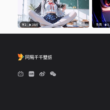
￥2
2991
免费
3