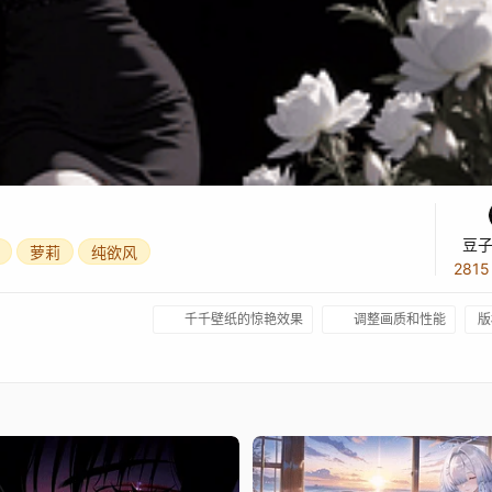
豆子
萝莉
纯欲风
281
千千壁纸的惊艳效果
调整画质和性能
版