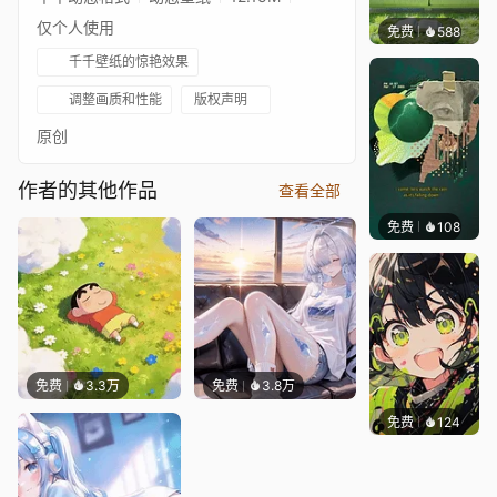
仅个人使用
免费
588
豆子酱e
千千壁纸的惊艳效果
调整画质和性能
版权声明
原创
作者的其他作品
查看全部
免费
108
mana
免费
3.3万
免费
3.8万
免费
124
S37