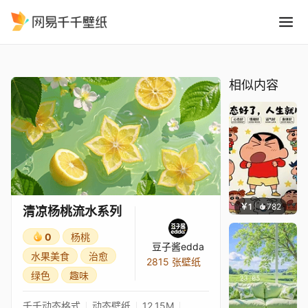
清凉杨桃流水系列
精选
清凉杨桃流水系列
相似内容
￥1
782
渔小小
清凉杨桃流水系列
0
杨桃
豆子酱edda
水果美食
治愈
2815 张壁纸
绿色
趣味
千千动态格式
动态壁纸
12.15M