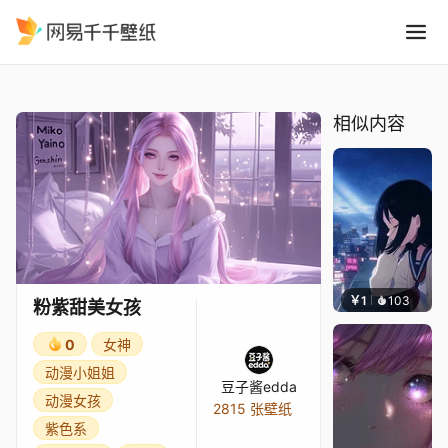
粉紫甜美女孩
精选
粉紫甜美女孩
相似内容
￥1
103
辰东
粉紫甜美女孩
0
女神
动漫小姐姐
豆子酱edda
动漫女孩
2815 张壁纸
紫色系