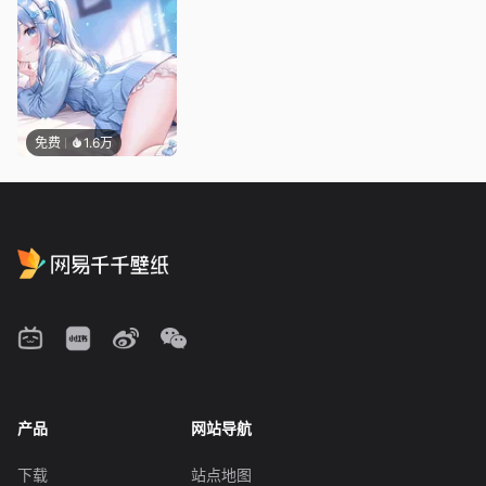
免费
1.6万
产品
网站导航
下载
站点地图