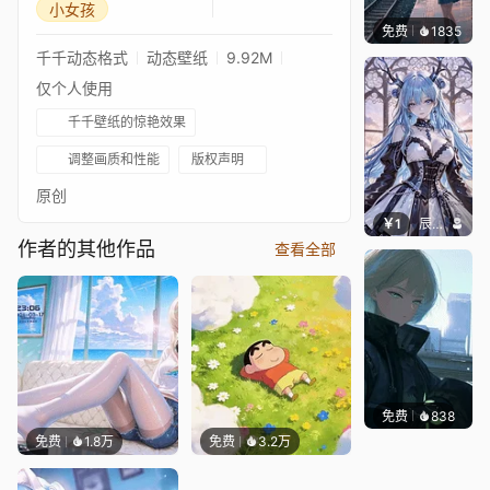
小女孩
免费
1835
辰东
千千动态格式
动态壁纸
9.92M
仅个人使用
千千壁纸的惊艳效果
调整画质和性能
版权声明
原创
￥1
辰东壁纸
作者的其他作品
查看全部
免费
838
辰东壁
免费
1.8万
免费
3.2万