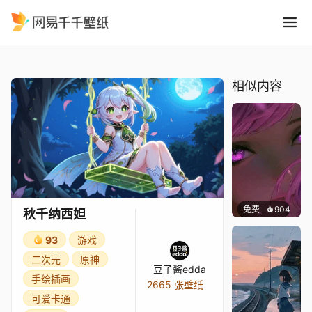
秋千纳西妲
精选
秋千纳西妲
相似内容
免费
904
辰东壁
秋千纳西妲
93
游戏
二次元
原神
豆子酱edda
手绘插画
2665 张壁纸
可爱卡通