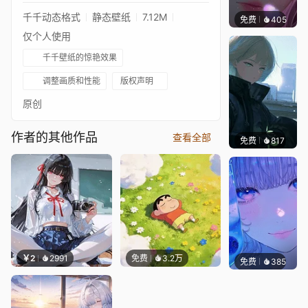
千千动态格式
静态壁纸
7.12M
免费
405
辰东壁
仅个人使用
千千壁纸的惊艳效果
调整画质和性能
版权声明
原创
作者的其他作品
查看全部
免费
817
辰东壁
￥2
2991
免费
3.2万
免费
385
辰东壁