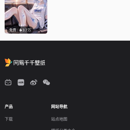
免费
3.7万
产品
网站导航
下载
站点地图