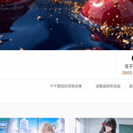
豆子
266
千千壁纸的惊艳效果
调整画质和性能
版