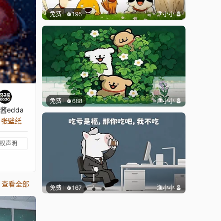
免费
195
渔小小
免费
688
渔小小
酱edda
5 张壁纸
权声明
查看全部
免费
167
渔小小