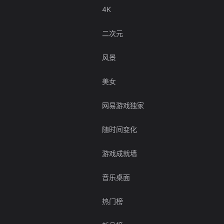
4K
二次元
风景
美女
网易游戏独家
随时间变化
游戏成就墙
音乐桌面
热门榜