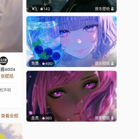
￥1
142
辰东壁纸
免费
490
辰东壁纸
酱edda
5 张壁纸
权声明
查看全部
免费
960
辰东壁纸