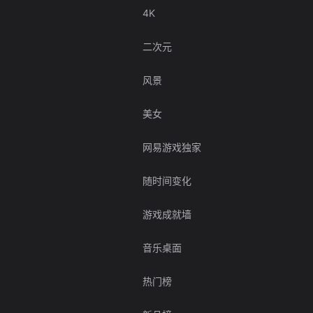
4K
二次元
风景
美女
网易游戏独家
随时间变化
游戏成就墙
音乐桌面
热门榜