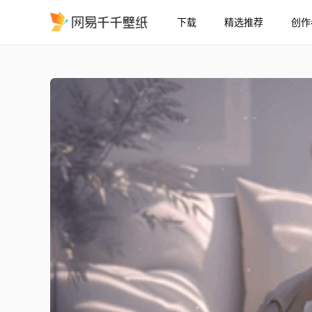
下载
精选推荐
创作
楪祈
精选
楪祈