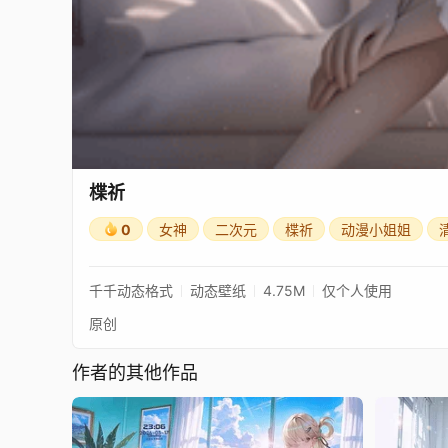
楪祈
0
女神
二次元
楪祈
动漫小姐姐
千千动态格式
动态壁纸
4.75M
仅个人使用
原创
作者的其他作品