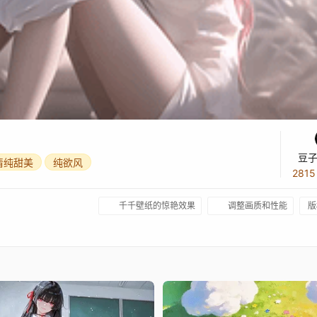
豆子
清纯甜美
纯欲风
281
千千壁纸的惊艳效果
调整画质和性能
版