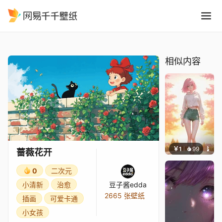
蔷薇花开
精选
蔷薇花开
相似内容
￥1
99
辰东壁
蔷薇花开
0
二次元
小清新
治愈
豆子酱edda
2665 张壁纸
插画
可爱卡通
小女孩