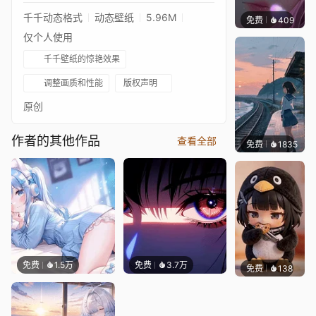
千千动态格式
动态壁纸
5.96M
免费
409
辰东壁
仅个人使用
千千壁纸的惊艳效果
调整画质和性能
版权声明
原创
作者的其他作品
查看全部
免费
1835
辰东
免费
1.5万
免费
3.7万
免费
138
渔小小