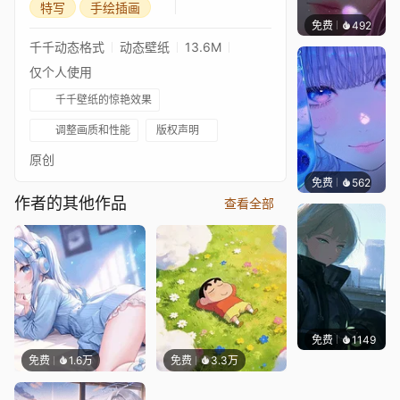
特写
手绘插画
免费
492
辰东壁
千千动态格式
动态壁纸
13.6M
仅个人使用
千千壁纸的惊艳效果
调整画质和性能
版权声明
原创
免费
562
辰东壁
作者的其他作品
查看全部
免费
1149
辰东壁
免费
1.6万
免费
3.3万