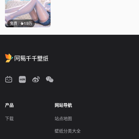
免费
1.9万
产品
网站导航
下载
站点地图
壁纸分类大全