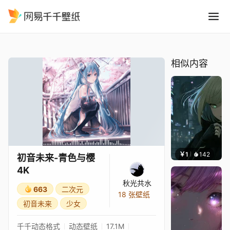
初音未来-青色与樱4K
精选
初音未来-青色与樱4K
相似内容
￥1
142
辰东壁
初音未来-青色与樱
4K
秋光共水
663
二次元
18 张壁纸
初音未来
少女
千千动态格式
动态壁纸
17.1M