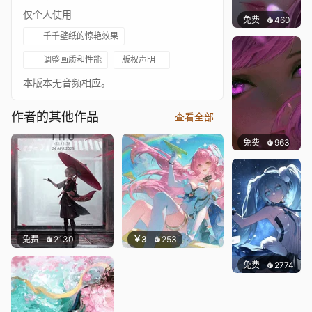
仅个人使用
免费
460
辰东壁
千千壁纸的惊艳效果
调整画质和性能
版权声明
本版本无音频相应。
作者的其他作品
查看全部
免费
963
辰东壁
免费
2130
￥3
253
免费
2774
冷鸟ha