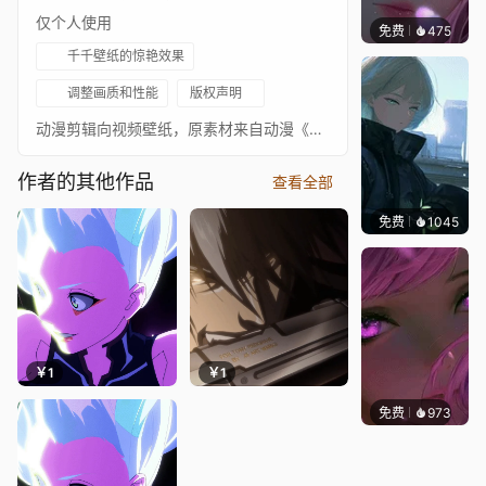
仅个人使用
免费
475
辰东壁
千千壁纸的惊艳效果
调整画质和性能
版权声明
动漫剪辑向视频壁纸，原素材来自动漫《鬼泣2007》，背景音乐：Devils Never Cry (スタッフロール)，此版本为1080P24帧，另有4K48帧版本，壁纸更多详情可见主页个人简介
作者的其他作品
查看全部
免费
1045
辰东
￥1
￥1
免费
973
辰东壁