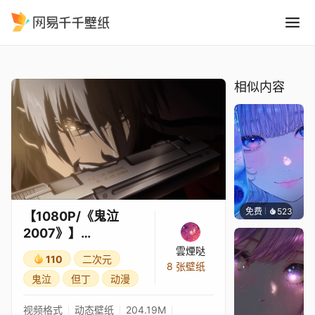
1080P/鬼泣2007 JACKPOT!
精选
【1080P/《鬼泣2007》】 JACKPOT!
相似内容
免费
523
辰东壁
【1080P/《鬼泣
2007》】
JACKPOT!
雲煙哒
110
二次元
8 张壁纸
鬼泣
但丁
动漫
视频格式
动态壁纸
204.19M