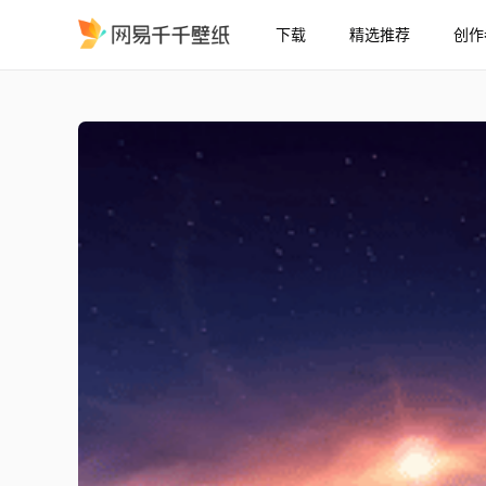
下载
精选推荐
创作
纸飞机-遨游天际
精选
纸飞机-遨游天际