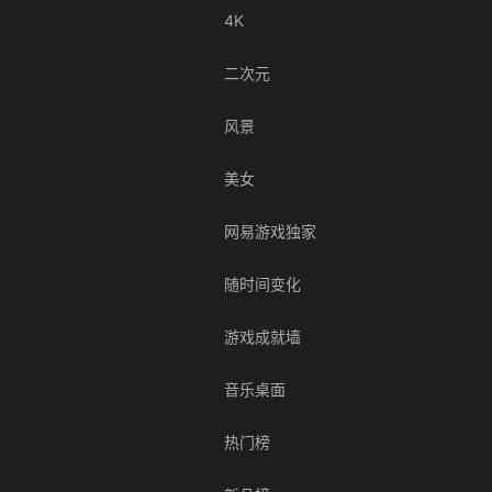
4K
二次元
风景
美女
网易游戏独家
随时间变化
游戏成就墙
音乐桌面
热门榜