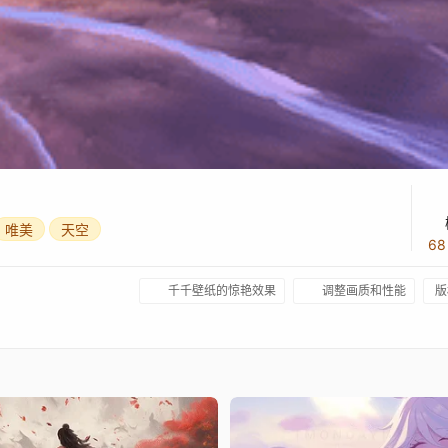
唯美
天空
6
千千壁纸的惊艳效果
调整画质和性能
版