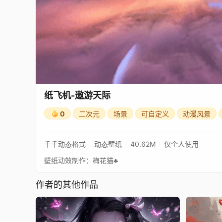
纸飞机-遨游天际
0
二次元
场景
可自定义
动漫风景
千千动态格式
动态壁纸
40.62M
仅个人使用
壁纸动效制作：梅花猫♣
作者的其他作品