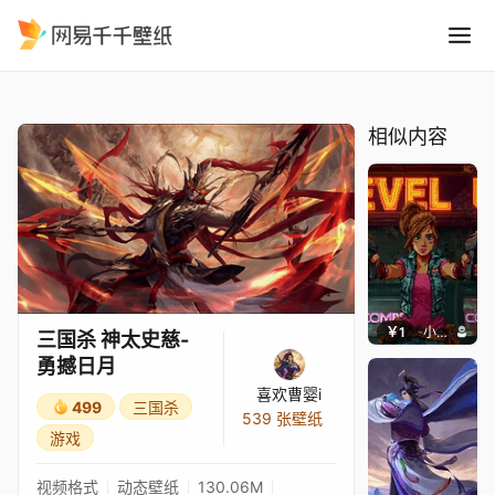
三国杀 神太史慈-勇撼日月
精选
三国杀 神太史慈-勇撼日月
相似内容
￥1
小鹿子
三国杀 神太史慈-
勇撼日月
喜欢曹婴i
499
三国杀
539 张壁纸
游戏
视频格式
动态壁纸
130.06M