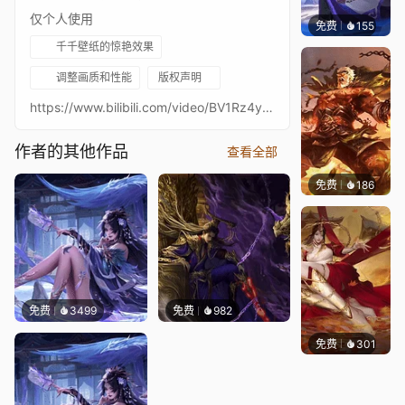
仅个人使用
免费
155
喜欢曹
千千壁纸的惊艳效果
调整画质和性能
版权声明
https://www.bilibili.com/video/BV1Rz4y1A7bN120帧 3840x2160
作者的其他作品
查看全部
免费
186
喜欢曹
免费
3499
免费
982
免费
301
喜欢曹