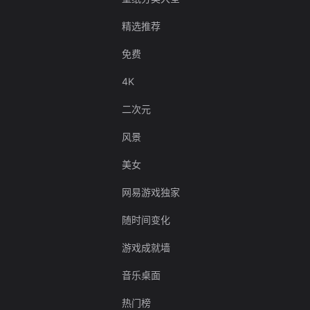
精选推荐
免费
4K
二次元
风景
美女
网易游戏独家
随时间变化
游戏成就墙
音乐桌面
热门榜