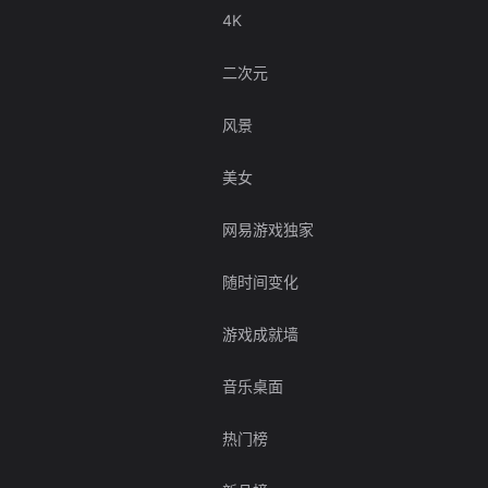
4K
二次元
风景
美女
网易游戏独家
随时间变化
游戏成就墙
音乐桌面
热门榜