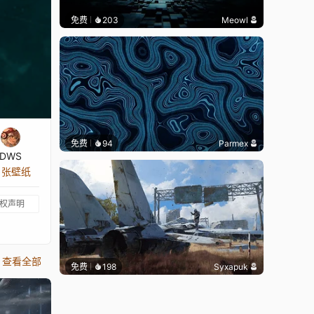
免费
203
Meowl
免费
94
Parmex
DWS
9 张壁纸
权声明
查看全部
免费
198
Syxapuk