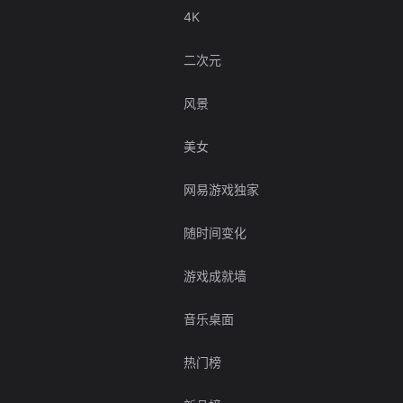
4K
二次元
风景
美女
网易游戏独家
随时间变化
游戏成就墙
音乐桌面
热门榜