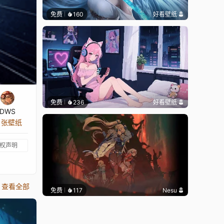
免费
160
好看壁纸
免费
236
好看壁纸
DWS
9 张壁纸
权声明
查看全部
免费
117
Nesu