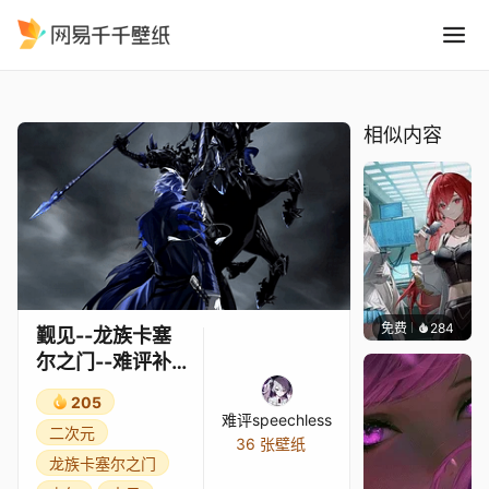
觐见--龙族卡塞尔之门--难评
精选
觐见--龙族卡塞尔之门--难评补帧重制
相似内容
免费
284
难评spe
觐见--龙族卡塞
尔之门--难评补
帧重制
205
难评speechless
二次元
36 张壁纸
龙族卡塞尔之门