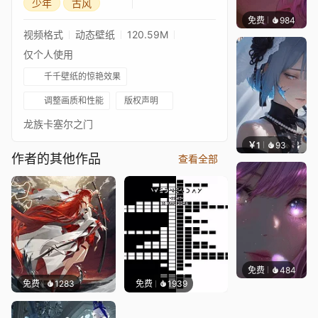
少年
古风
免费
984
辰东壁
视频格式
动态壁纸
120.59M
仅个人使用
千千壁纸的惊艳效果
调整画质和性能
版权声明
龙族卡塞尔之门
￥1
93
辰东壁
作者的其他作品
查看全部
免费
484
辰东壁
免费
1283
免费
1939