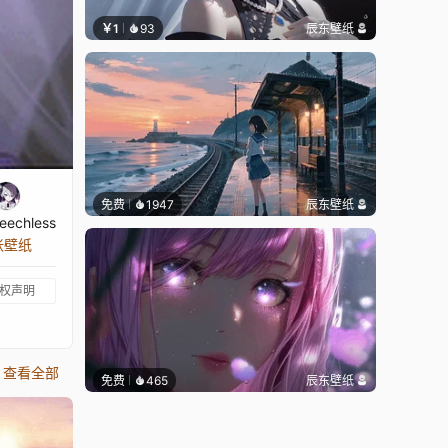
￥1
93
辰东壁纸
免费
1947
辰东壁纸
echless
张壁纸
权声明
查看全部
免费
465
辰东壁纸