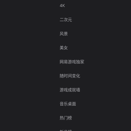
4K
二次元
风景
美女
网易游戏独家
随时间变化
游戏成就墙
音乐桌面
热门榜