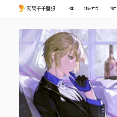
下载
精选推荐
创作
悼亡弥撒--龙族卡塞尔之门
精选
悼亡弥撒--龙族卡塞尔之门--难评