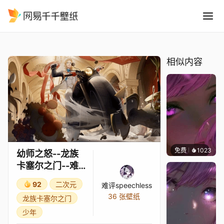
幼师之怒--龙族卡塞尔之门--
精选
幼师之怒--龙族卡塞尔之门--难评补帧重制
相似内容
免费
1023
辰东
幼师之怒--龙族
卡塞尔之门--难
评补帧重制
92
二次元
难评speechless
36 张壁纸
龙族卡塞尔之门
少年