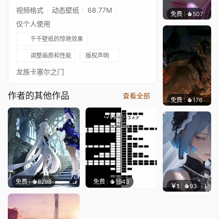
视频格式
动态壁纸
68.77M
免费
507
辰东壁
仅个人使用
千千壁纸的惊艳效果
调整画质和性能
版权声明
龙族卡塞尔之门
作者的其他作品
查看全部
免费
176
难评spe
免费
8298
免费
1943
￥1
93
辰东壁