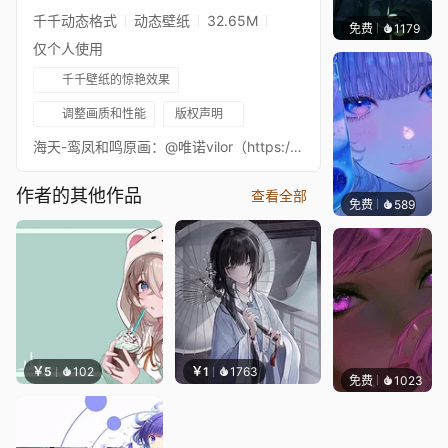
千千动态格式
动态壁纸
32.65M
免费
1179
辰东壁
仅个人使用
千千壁纸的惊艳效果
调整画质和性能
版权声明
海天-鸾凤和鸣原画：@唯诺vilor（https://space.bilibili.com/240724）动效：光影学艺不精（https://space.bilibili.com/297912475）素材来自碧蓝航线B站链接：【【碧蓝航线/动态壁纸】晓看天色暮看云，行也思君，坐也思君~「海天-鸾凤和鸣」】 https://www.bilibili.com/video/BV16itseYEdC/?share_source=copy_web&vd_source=288388cfdb24816640c9aea4fc01850f
作者的其他作品
查看全部
免费
589
辰东壁
￥5
102
￥1
1763
免费
1023
辰东