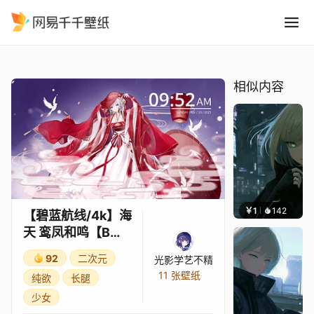
碧蓝航线/4k海天 鸾凤和鸣B
精选
【碧蓝航线/4k】海天 鸾凤和鸣【B站：光影学艺不精】
相似内容
￥1
142
辰东壁
【碧蓝航线/4k】海
天 鸾凤和鸣【B
站：光影学艺不
92
二次元
光影学艺不精
精】
11 张壁纸
纯欲
长腿
少女