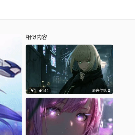
相似内容
￥1
142
辰东壁纸