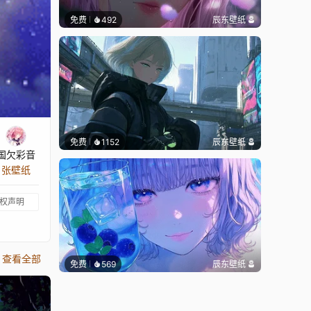
免费
492
辰东壁纸
免费
1152
辰东壁纸
国欠彩音
 张壁纸
权声明
查看全部
免费
569
辰东壁纸