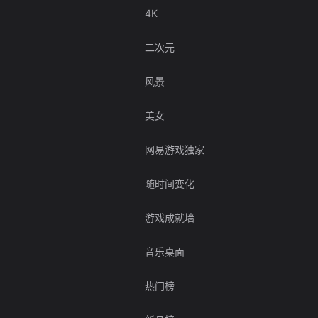
4K
二次元
风景
美女
网易游戏独家
随时间变化
游戏成就墙
音乐桌面
热门榜