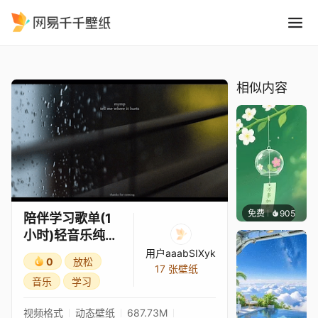
陪伴学习歌单1小时轻音乐纯
精选
陪伴学习歌单(1小时)轻音乐纯音乐
相似内容
免费
905
好看壁
陪伴学习歌单(1
小时)轻音乐纯音
乐
用户aaabSIXyk
0
放松
17 张壁纸
音乐
学习
视频格式
动态壁纸
687.73M