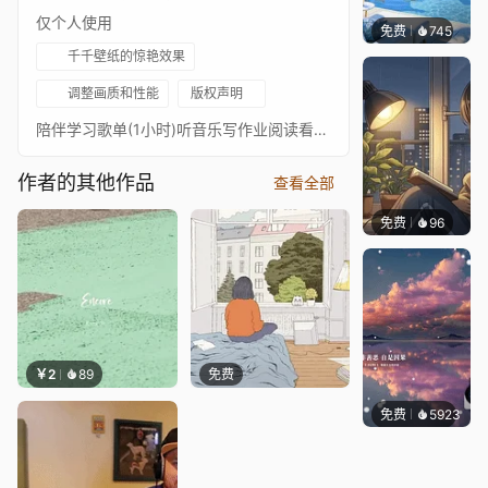
仅个人使用
免费
745
豆子酱e
千千壁纸的惊艳效果
调整画质和性能
版权声明
陪伴学习歌单(1小时)听音乐写作业阅读看书深夜自习室考研复习工作写论文缓解焦虑放松心情睡前助眠好听音乐歌单治愈温柔的study轻音乐纯音乐舒缓Accompanying Learning Song List (1 hour) Listening to Music, Doing Homework, Reading Books, Late Night Study Room, Postgraduate Entrance Exam Review Work, Writing Papers, Relieving Anxiety, Relaxing Mood, Sleep Aid Before Going to Bed, Listening to Music Song List, Healing Gentle Study, Light Music, Pure Music, Soothing
作者的其他作品
查看全部
免费
96
𝑬𝒗𝒆𝑾𝒊𝒏
￥2
89
免费
免费
5923
冰茶L